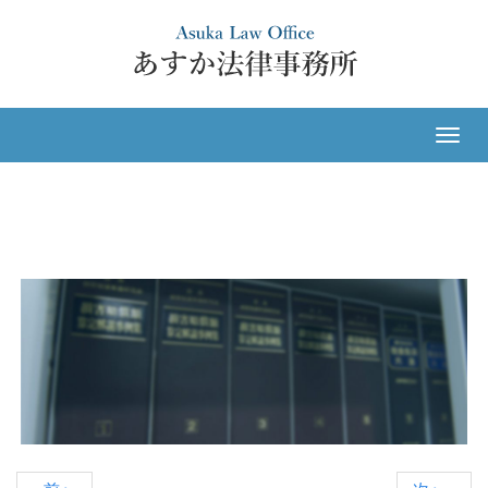
ナ
ビ
ゲ
ー
シ
ョ
ン