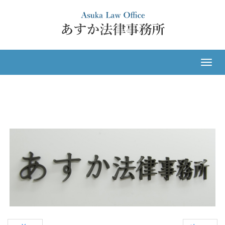
ナ
ビ
ゲ
ー
シ
ョ
ン